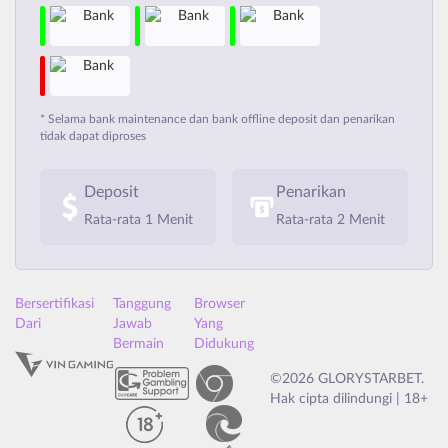
* Selama bank maintenance dan bank offline deposit dan penarikan
tidak dapat diproses
Deposit
Penarikan
Rata-rata 1 Menit
Rata-rata 2 Menit
Bersertifikasi
Tanggung
Browser
Dari
Jawab
Yang
Bermain
Didukung
©2026 GLORYSTARBET.
Hak cipta dilindungi | 18+