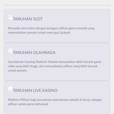
TARUHAN SLOT
Penyedia slot online dengan beragam pilihan game menarik yang
memudahkan pemain untuk mencapai jackpot
TARUHAN OLAHRAGA
Sportsbook Gaming Platform Terbaik menawarkan lebih banyak game,
odds yang lebih tinggi, dan menyediakan pilihan yang lebih banyak
untuk pemain.
TARUHAN LIVE KASINO
Platform Pilihan bagi perusahaan-perusahaan terbaik di dunia, dengan
pilihan variasi game terbanyak