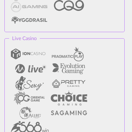
Live Casino