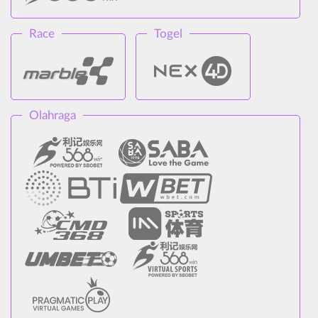
Race
Togel
Olahraga