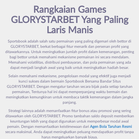
Rangkaian Games
GLORYSTARBET
Yang Paling
Laris Manis
Sportsbook adalah salah satu permainan yang paling digemari oleh bettor di
GLORYSTARBET, berkat berbagai fitur menarik dan persenan profit yang
ditawarkannya. Untuk meningkatkan jumlah profit dalam kemenangan, penting
bagi bettor untuk memahami mekanisme permainan ini secara mendalam.
Memahami volatilitas, distribusi pembayaran, dan pola permainan yang ada
dapat menjadi langkah awal yang baik untuk meningkatkan hadiah besar.
Selain memahami mekanisme, pengelolaan modal yang efektif juga menjadi
kunci sukses dalam bermain Sportsbook Bersama Bandar Situs
GLORYSTARBET. Dengan mengatur taruhan secara bijak pada setiap taruhan
permainan, Tentunya hal ini dapat memperpanjang waktu bermain dan
meningkatkan kemungkinan untuk membaca taktik kemenangan dalam jangka
panjang.
Strategi lainnya adalah memanfaatkan fitur bonus atau promosi yang sering
ditawarkan oleh GLORYSTARBET. Promo tambahan saldo deposit memberikan
keuntungan lebih yang dapat digunakan untuk memperbesar modal awal
pemain. Dengan memanfaatkan keistimewaan dari
Agen Bola Taruhan Resmi
secara maksimal, Anda dapat meningkatkan peluang mendapatkan profit tanpa
harus mengeluarkan banyak biaya.