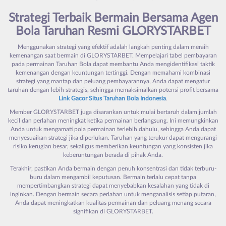
Strategi Terbaik Bermain Bersama Agen
Bola Taruhan Resmi GLORYSTARBET
Menggunakan strategi yang efektif adalah langkah penting dalam meraih
kemenangan saat bermain di GLORYSTARBET. Mempelajari tabel pembayaran
pada permainan Taruhan Bola dapat membantu Anda mengidentifikasi taktik
kemenangan dengan keuntungan tertinggi. Dengan memahami kombinasi
strategi yang mantap dan peluang pembayarannya, Anda dapat mengatur
taruhan dengan lebih strategis, sehingga memaksimalkan potensi profit bersama
Link Gacor Situs Taruhan Bola Indonesia
.
Member GLORYSTARBET juga disarankan untuk mulai bertaruh dalam jumlah
kecil dan perlahan meningkat ketika permainan berlangsung. Ini memungkinkan
Anda untuk mengamati pola permainan terlebih dahulu, sehingga Anda dapat
menyesuaikan strategi jika diperlukan. Taruhan yang terukur dapat mengurangi
risiko kerugian besar, sekaligus memberikan keuntungan yang konsisten jika
keberuntungan berada di pihak Anda.
Terakhir, pastikan Anda bermain dengan penuh konsentrasi dan tidak terburu-
buru dalam mengambil keputusan. Bermain terlalu cepat tanpa
mempertimbangkan strategi dapat menyebabkan kesalahan yang tidak di
inginkan. Dengan bermain secara perlahan untuk menganalisis setiap putaran,
Anda dapat meningkatkan kualitas permainan dan peluang menang secara
signifikan di GLORYSTARBET.