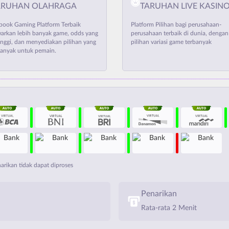
ARUHAN OLAHRAGA
TARUHAN LIVE KASIN
book Gaming Platform Terbaik
Platform Pilihan bagi perusahaan-
rkan lebih banyak game, odds yang
perusahaan terbaik di dunia, dengan
tinggi, dan menyediakan pilihan yang
pilihan variasi game terbanyak
banyak untuk pemain.
arikan tidak dapat diproses
Penarikan
Rata-rata 2 Menit