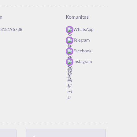
n
Komunitas
7818196738
WhatsApp
Telegram
Facebook
Instagram