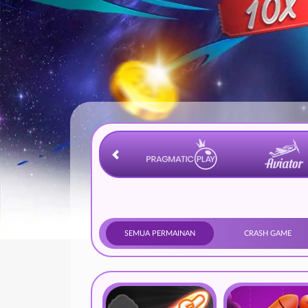
SEMUA PERMAINAN
CRASH GAME