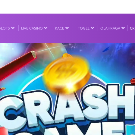
SLOTS
LIVE CASINO
RACE
TOGEL
OLAHRAGA
CR