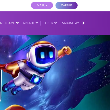
MASUK
DAFTAR
PROMOSI
ASH GAME
ARCADE
POKER
SABUNG AYAM