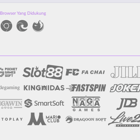
Browser Yang Didukung