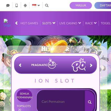
MASUK
DAFTA
IDR
12,743,659,
HOT GAMES
SLOTS
LIVE CASINO
RACE
TOGE
ION SLOT
SEMUA
PERMAINAN
TOP
SLOTS
20