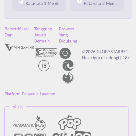
Rata-rata 1 Menit
Rata-rata 2 Menit
Bersertifikasi
Tanggung
Browser
Dari
Jawab
Yang
Bermain
Didukung
©2026 GLORYSTARBET.
Hak cipta dilindungi | 18+
Platform Penyedia Layanan
Slots