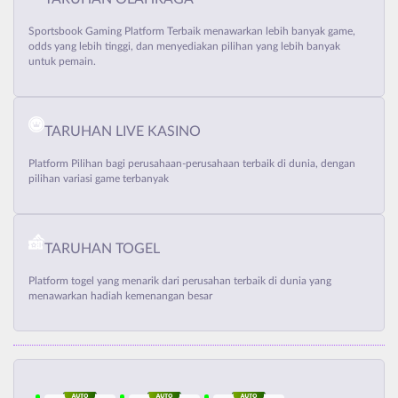
Sportsbook Gaming Platform Terbaik menawarkan lebih banyak game,
odds yang lebih tinggi, dan menyediakan pilihan yang lebih banyak
untuk pemain.
TARUHAN LIVE KASINO
Platform Pilihan bagi perusahaan-perusahaan terbaik di dunia, dengan
pilihan variasi game terbanyak
TARUHAN TOGEL
Platform togel yang menarik dari perusahan terbaik di dunia yang
menawarkan hadiah kemenangan besar