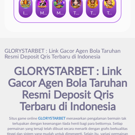
Ice Age Mammoths
Magician
Monster Pop
The Beauties
The Pharaoh
Train Robber
GLORYSTARBET : Link Gacor Agen Bola Taruhan
Resmi Deposit Qris Terbaru di Indonesia
GLORYSTARBET : Link
Gacor Agen Bola Taruhan
Resmi Deposit Qris
Terbaru di Indonesia
Situs game online
GLORYSTARBET
menawarkan pengalaman bermain tak
terlupakan dengan kesenangan tiada henti bagi para bettornya. Setiap
permainan yang tersaji telah dibuat secara menarik dengan grafis berkualitas
tinggi dan sistem yang mudah untuk dimengerti. Selain itu, variasi permainan