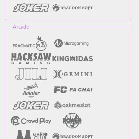
Arcade