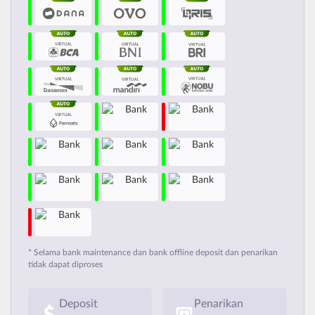
* Selama bank maintenance dan bank offline deposit dan penarikan
tidak dapat diproses
Deposit
Penarikan