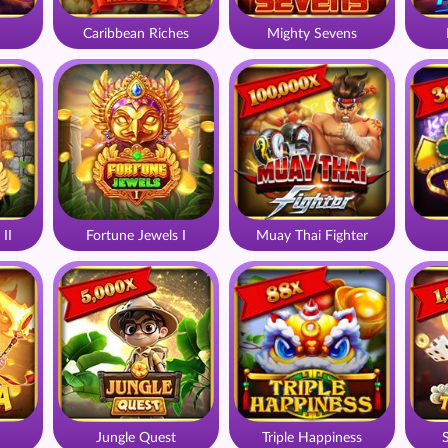
Caribbean Riches
Mighty Sevens
II
Fortune Jewels I
Muay Thai Fighter
Jungle Quest
Triple Happiness