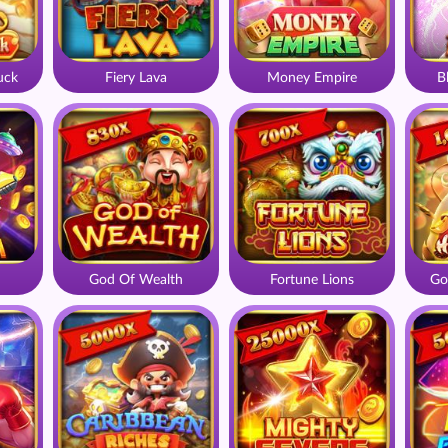
uck
Fiery Lava
Money Empire
B
God Of Wealth
Fortune Lions
Go