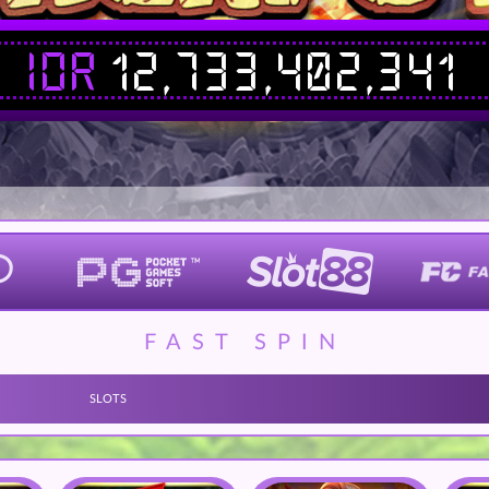
IDR
12,733,402,341
FAST SPIN
SLOTS