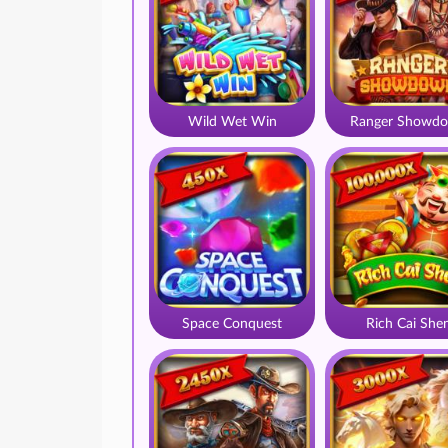
Wild Wet Win
Ranger Showd
Space Conquest
Rich Cai She