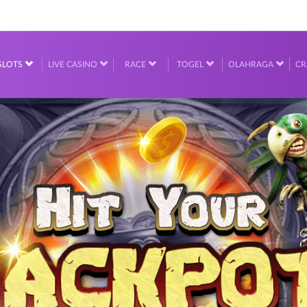
SLOTS
LIVE CASINO
RACE
TOGEL
OLAHRAGA
CR