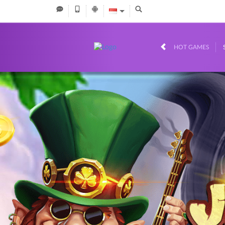
HOT GAMES