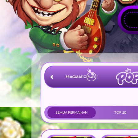
SEMUA PERMAINAN
TOP 20