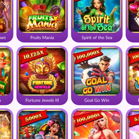
own
Fruits Mania
Spirit of the Sea
n
Fortune Jewels III
Goal Go Win