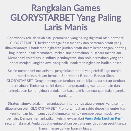
Rangkaian Games
GLORYSTARBET
Yang Paling
Laris Manis
Sportsbook adalah salah satu permainan yang paling digemari oleh bettor di
GLORYSTARBET, berkat berbagai fitur menarik dan persenan profit yang
ditawarkannya. Untuk meningkatkan jumlah profit dalam kemenangan, penting
bagi bettor untuk memahami mekanisme permainan ini secara mendalam.
Memahami volatilitas, distribusi pembayaran, dan pola permainan yang ada
dapat menjadi langkah awal yang baik untuk meningkatkan hadiah besar.
Selain memahami mekanisme, pengelolaan modal yang efektif juga menjadi
kunci sukses dalam bermain Sportsbook Bersama Bandar Situs
GLORYSTARBET. Dengan mengatur taruhan secara bijak pada setiap taruhan
permainan, Tentunya hal ini dapat memperpanjang waktu bermain dan
meningkatkan kemungkinan untuk membaca taktik kemenangan dalam jangka
panjang.
Strategi lainnya adalah memanfaatkan fitur bonus atau promosi yang sering
ditawarkan oleh GLORYSTARBET. Promo tambahan saldo deposit memberikan
keuntungan lebih yang dapat digunakan untuk memperbesar modal awal
pemain. Dengan memanfaatkan keistimewaan dari
Agen Bola Taruhan Resmi
secara maksimal, Anda dapat meningkatkan peluang mendapatkan profit tanpa
harus mengeluarkan banyak biaya.