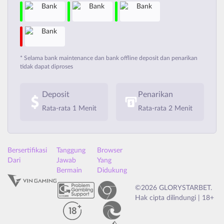
* Selama bank maintenance dan bank offline deposit dan penarikan
tidak dapat diproses
Deposit
Penarikan
Rata-rata 1 Menit
Rata-rata 2 Menit
Bersertifikasi
Tanggung
Browser
Dari
Jawab
Yang
Bermain
Didukung
©2026 GLORYSTARBET.
Hak cipta dilindungi | 18+