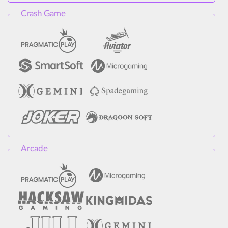
Crash Game
Arcade