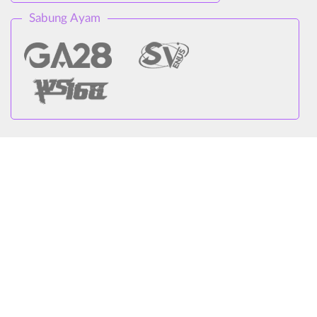
Sabung Ayam