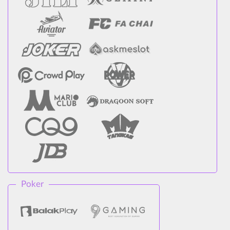
Poker