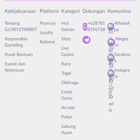
Kebijaksanaan
Platform
Kategori
Dukungan
Komunitas
Tentang
Promosi
Hot
+628781
WhatsA
GLORYSTARBET
Games
8196738
pp
Loyalty
Responsible
Slots
Telegra
Referral
Gambling
m
Live
Pusat Bantuan
Casino
Faceboo
k
Syarat dan
Race
Ketentuan
Instagra
Togel
m
Olahraga
Crash
Game
Arcade
Poker
Sabung
Ayam