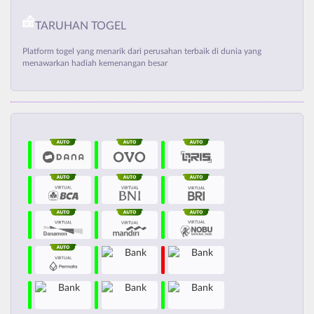
TARUHAN TOGEL
Platform togel yang menarik dari perusahan terbaik di dunia yang
menawarkan hadiah kemenangan besar