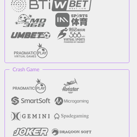
Crash Game