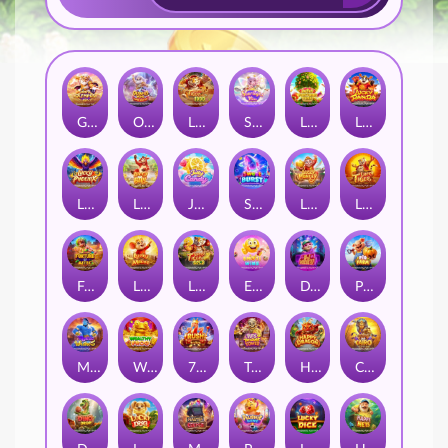
Gates of Olympus POP
Olympus Wins
Lucky Tiger 1000
Starlight Wins
Lucky Fortune Tree
Lucky Panda
Lucky Phoenix
Lucky Bull
Jelly Candy
Sweet Burst
Lucky MonKey
Lucky Tiger
Fortunes of Aztec
Lucky Mouse
Lucky Tiger Gold Ultimate
Emotiwins
DJ Neko
Pig Farm
Mystic Wishes
Wealthy Frog
777 Rush
Tut's Treasure Tower
Happy Dragon
Code of Cairo