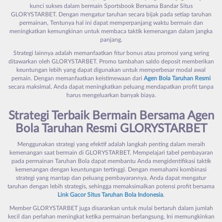
kunci sukses dalam bermain Sportsbook Bersama Bandar Situs
GLORYSTARBET. Dengan mengatur taruhan secara bijak pada setiap taruhan
permainan, Tentunya hal ini dapat memperpanjang waktu bermain dan
meningkatkan kemungkinan untuk membaca taktik kemenangan dalam jangka
panjang.
Strategi lainnya adalah memanfaatkan fitur bonus atau promosi yang sering
ditawarkan oleh GLORYSTARBET. Promo tambahan saldo deposit memberikan
keuntungan lebih yang dapat digunakan untuk memperbesar modal awal
pemain. Dengan memanfaatkan keistimewaan dari
Agen Bola Taruhan Resmi
secara maksimal, Anda dapat meningkatkan peluang mendapatkan profit tanpa
harus mengeluarkan banyak biaya.
Strategi Terbaik Bermain Bersama Agen
Bola Taruhan Resmi GLORYSTARBET
Menggunakan strategi yang efektif adalah langkah penting dalam meraih
kemenangan saat bermain di GLORYSTARBET. Mempelajari tabel pembayaran
pada permainan Taruhan Bola dapat membantu Anda mengidentifikasi taktik
kemenangan dengan keuntungan tertinggi. Dengan memahami kombinasi
strategi yang mantap dan peluang pembayarannya, Anda dapat mengatur
taruhan dengan lebih strategis, sehingga memaksimalkan potensi profit bersama
Link Gacor Situs Taruhan Bola Indonesia
.
Member GLORYSTARBET juga disarankan untuk mulai bertaruh dalam jumlah
kecil dan perlahan meningkat ketika permainan berlangsung. Ini memungkinkan